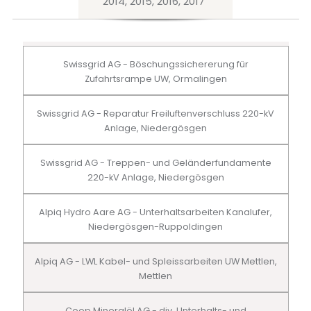
2014, 2015, 2016, 2017
Swissgrid AG - Böschungssichererung für
Zufahrtsrampe UW, Ormalingen
Swissgrid AG - Reparatur Freiluftenverschluss 220-kV
Anlage, Niedergösgen
Swissgrid AG - Treppen- und Geländerfundamente
220-kV Anlage, Niedergösgen
Alpiq Hydro Aare AG - Unterhaltsarbeiten Kanalufer,
Niedergösgen-Ruppoldingen
Alpiq AG - LWL Kabel- und Spleissarbeiten UW Mettlen,
Mettlen
Coop Mineralöl AG - div. Unterhalts- und