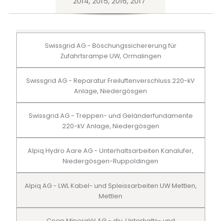
2014, 2015, 2016, 2017
Swissgrid AG - Böschungssichererung für
Zufahrtsrampe UW, Ormalingen
Swissgrid AG - Reparatur Freiluftenverschluss 220-kV
Anlage, Niedergösgen
Swissgrid AG - Treppen- und Geländerfundamente
220-kV Anlage, Niedergösgen
Alpiq Hydro Aare AG - Unterhaltsarbeiten Kanalufer,
Niedergösgen-Ruppoldingen
Alpiq AG - LWL Kabel- und Spleissarbeiten UW Mettlen,
Mettlen
Coop Mineralöl AG - div. Unterhalts- und