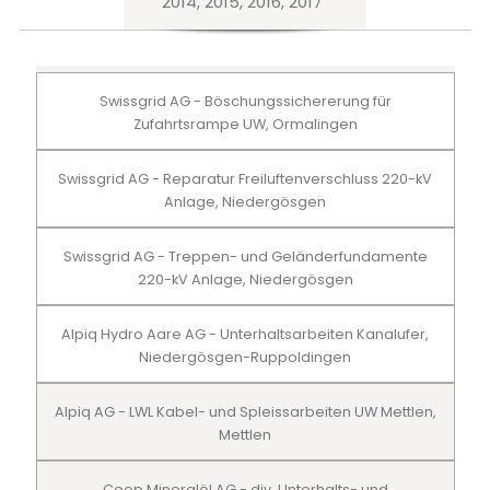
2014, 2015, 2016, 2017
Swissgrid AG - Böschungssichererung für
Zufahrtsrampe UW, Ormalingen
Swissgrid AG - Reparatur Freiluftenverschluss 220-kV
Anlage, Niedergösgen
Swissgrid AG - Treppen- und Geländerfundamente
220-kV Anlage, Niedergösgen
Alpiq Hydro Aare AG - Unterhaltsarbeiten Kanalufer,
Niedergösgen-Ruppoldingen
Alpiq AG - LWL Kabel- und Spleissarbeiten UW Mettlen,
Mettlen
Coop Mineralöl AG - div. Unterhalts- und