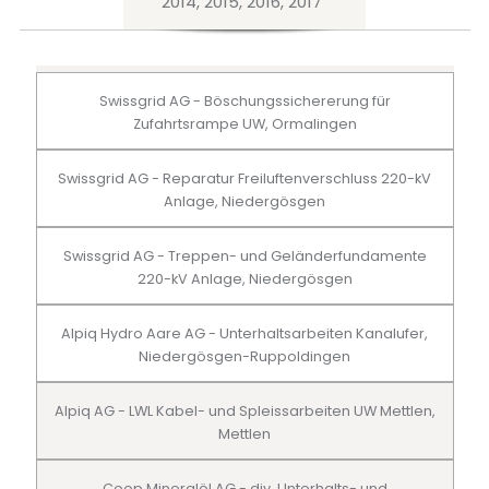
2014, 2015, 2016, 2017
Swissgrid AG - Böschungssichererung für
Zufahrtsrampe UW, Ormalingen
Swissgrid AG - Reparatur Freiluftenverschluss 220-kV
Anlage, Niedergösgen
Swissgrid AG - Treppen- und Geländerfundamente
220-kV Anlage, Niedergösgen
Alpiq Hydro Aare AG - Unterhaltsarbeiten Kanalufer,
Niedergösgen-Ruppoldingen
Alpiq AG - LWL Kabel- und Spleissarbeiten UW Mettlen,
Mettlen
Coop Mineralöl AG - div. Unterhalts- und