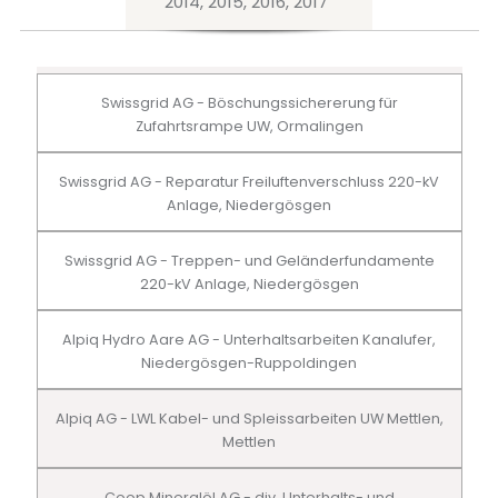
2014, 2015, 2016, 2017
Swissgrid AG - Böschungssichererung für
Zufahrtsrampe UW, Ormalingen
Swissgrid AG - Reparatur Freiluftenverschluss 220-kV
Anlage, Niedergösgen
Swissgrid AG - Treppen- und Geländerfundamente
220-kV Anlage, Niedergösgen
Alpiq Hydro Aare AG - Unterhaltsarbeiten Kanalufer,
Niedergösgen-Ruppoldingen
Alpiq AG - LWL Kabel- und Spleissarbeiten UW Mettlen,
Mettlen
Coop Mineralöl AG - div. Unterhalts- und