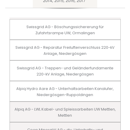
2014, 2015, 2016, 2017
Swissgrid AG - Böschungssichererung für
Zufahrtsrampe UW, Ormalingen
Swissgrid AG - Reparatur Freiluftenverschluss 220-kV
Anlage, Niedergösgen
Swissgrid AG - Treppen- und Geländerfundamente
220-kV Anlage, Niedergösgen
Alpiq Hydro Aare AG - Unterhaltsarbeiten Kanalufer,
Niedergösgen-Ruppoldingen
Alpiq AG - LWL Kabel- und Spleissarbeiten UW Mettlen,
Mettlen
Coop Mineralöl AG - div. Unterhalts- und