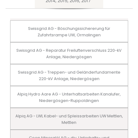
2014, 2015, 2016, 2017
Swissgrid AG - Böschungssichererung für
Zufahrtsrampe UW, Ormalingen
Swissgrid AG - Reparatur Freiluftenverschluss 220-kV
Anlage, Niedergösgen
Swissgrid AG - Treppen- und Geländerfundamente
220-kV Anlage, Niedergösgen
Alpiq Hydro Aare AG - Unterhaltsarbeiten Kanalufer,
Niedergösgen-Ruppoldingen
Alpiq AG - LWL Kabel- und Spleissarbeiten UW Mettlen,
Mettlen
Coop Mineralöl AG - div. Unterhalts- und