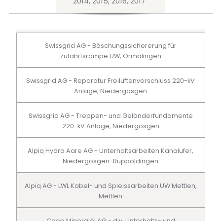
2014, 2015, 2016, 2017
Swissgrid AG - Böschungssichererung für
Zufahrtsrampe UW, Ormalingen
Swissgrid AG - Reparatur Freiluftenverschluss 220-kV
Anlage, Niedergösgen
Swissgrid AG - Treppen- und Geländerfundamente
220-kV Anlage, Niedergösgen
Alpiq Hydro Aare AG - Unterhaltsarbeiten Kanalufer,
Niedergösgen-Ruppoldingen
Alpiq AG - LWL Kabel- und Spleissarbeiten UW Mettlen,
Mettlen
Coop Mineralöl AG - div. Unterhalts- und