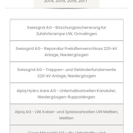
2014, 2015, 2016, 2017
Swissgrid AG - Böschungssichererung für
Zufahrtsrampe UW, Ormalingen
Swissgrid AG - Reparatur Freiluftenverschluss 220-kV
Anlage, Niedergösgen
Swissgrid AG - Treppen- und Geländerfundamente
220-kV Anlage, Niedergösgen
Alpiq Hydro Aare AG - Unterhaltsarbeiten Kanalufer,
Niedergösgen-Ruppoldingen
Alpiq AG - LWL Kabel- und Spleissarbeiten UW Mettlen,
Mettlen
Coop Mineralöl AG - div. Unterhalts- und