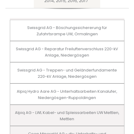
2014, 2015, 2016, 2017
Swissgrid AG - Böschungssichererung für
Zufahrtsrampe UW, Ormalingen
Swissgrid AG - Reparatur Freiluftenverschluss 220-kV
Anlage, Niedergösgen
Swissgrid AG - Treppen- und Geländerfundamente
220-kV Anlage, Niedergösgen
Alpiq Hydro Aare AG - Unterhaltsarbeiten Kanalufer,
Niedergösgen-Ruppoldingen
Alpiq AG - LWL Kabel- und Spleissarbeiten UW Mettlen,
Mettlen
Coop Mineralöl AG - div. Unterhalts- und