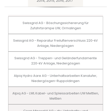
2014, 2015, 2016, 2017
Swissgrid AG - Böschungssichererung für
Zufahrtsrampe UW, Ormalingen
Swissgrid AG - Reparatur Freiluftenverschluss 220-kV
Anlage, Niedergösgen
Swissgrid AG - Treppen- und Geländerfundamente
220-kV Anlage, Niedergösgen
Alpiq Hydro Aare AG - Unterhaltsarbeiten Kanalufer,
Niedergösgen-Ruppoldingen
Alpiq AG - LWL Kabel- und Spleissarbeiten UW Mettlen,
Mettlen
Coop Mineralöl AG - div. Unterhalts- und