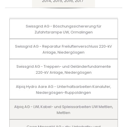
2014, 2015, 2016, 2017
Swissgrid AG - Böschungssichererung für
Zufahrtsrampe UW, Ormalingen
Swissgrid AG - Reparatur Freiluftenverschluss 220-kV
Anlage, Niedergösgen
Swissgrid AG - Treppen- und Geländerfundamente
220-kV Anlage, Niedergösgen
Alpiq Hydro Aare AG - Unterhaltsarbeiten Kanalufer,
Niedergösgen-Ruppoldingen
Alpiq AG - LWL Kabel- und Spleissarbeiten UW Mettlen,
Mettlen
Coop Mineralöl AG - div. Unterhalts- und