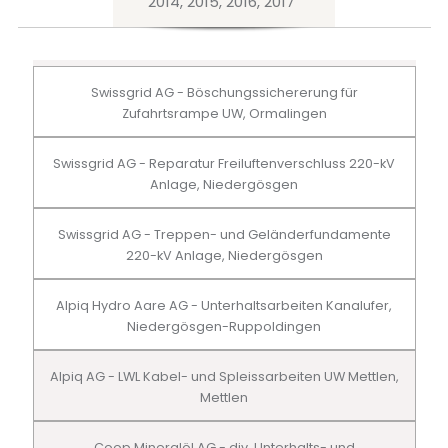
2014, 2015, 2016, 2017
Swissgrid AG - Böschungssichererung für
Zufahrtsrampe UW, Ormalingen
Swissgrid AG - Reparatur Freiluftenverschluss 220-kV
Anlage, Niedergösgen
Swissgrid AG - Treppen- und Geländerfundamente
220-kV Anlage, Niedergösgen
Alpiq Hydro Aare AG - Unterhaltsarbeiten Kanalufer,
Niedergösgen-Ruppoldingen
Alpiq AG - LWL Kabel- und Spleissarbeiten UW Mettlen,
Mettlen
Coop Mineralöl AG - div. Unterhalts- und