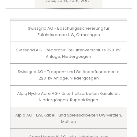
2014, 2015, 2016, 2017
Swissgrid AG - Böschungssichererung für
Zufahrtsrampe UW, Ormalingen
Swissgrid AG - Reparatur Freiluftenverschluss 220-kV
Anlage, Niedergösgen
Swissgrid AG - Treppen- und Geländerfundamente
220-kV Anlage, Niedergösgen
Alpiq Hydro Aare AG - Unterhaltsarbeiten Kanalufer,
Niedergösgen-Ruppoldingen
Alpiq AG - LWL Kabel- und Spleissarbeiten UW Mettlen,
Mettlen
Coop Mineralöl AG - div. Unterhalts- und