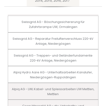
2014, 2015, 2016, 2017
Swissgrid AG - Böschungssichererung für
Zufahrtsrampe UW, Ormalingen
Swissgrid AG - Reparatur Freiluftenverschluss 220-kV
Anlage, Niedergösgen
Swissgrid AG - Treppen- und Geländerfundamente
220-kV Anlage, Niedergösgen
Alpiq Hydro Aare AG - Unterhaltsarbeiten Kanalufer,
Niedergösgen-Ruppoldingen
Alpiq AG - LWL Kabel- und Spleissarbeiten UW Mettlen,
Mettlen
Coop Mineralöl AG - div. Unterhalts- und