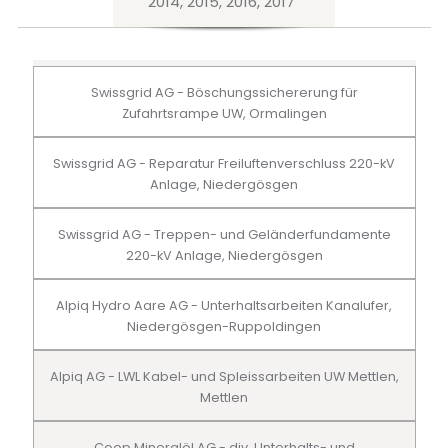
2014, 2015, 2016, 2017
Swissgrid AG - Böschungssichererung für
Zufahrtsrampe UW, Ormalingen
Swissgrid AG - Reparatur Freiluftenverschluss 220-kV
Anlage, Niedergösgen
Swissgrid AG - Treppen- und Geländerfundamente
220-kV Anlage, Niedergösgen
Alpiq Hydro Aare AG - Unterhaltsarbeiten Kanalufer,
Niedergösgen-Ruppoldingen
Alpiq AG - LWL Kabel- und Spleissarbeiten UW Mettlen,
Mettlen
Coop Mineralöl AG - div. Unterhalts- und