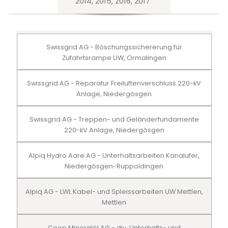
2014, 2015, 2016, 2017
Swissgrid AG - Böschungssichererung für
Zufahrtsrampe UW, Ormalingen
Swissgrid AG - Reparatur Freiluftenverschluss 220-kV
Anlage, Niedergösgen
Swissgrid AG - Treppen- und Geländerfundamente
220-kV Anlage, Niedergösgen
Alpiq Hydro Aare AG - Unterhaltsarbeiten Kanalufer,
Niedergösgen-Ruppoldingen
Alpiq AG - LWL Kabel- und Spleissarbeiten UW Mettlen,
Mettlen
Coop Mineralöl AG - div. Unterhalts- und