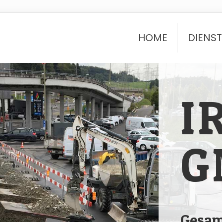
HOME
DIENS
I
G
Gesam