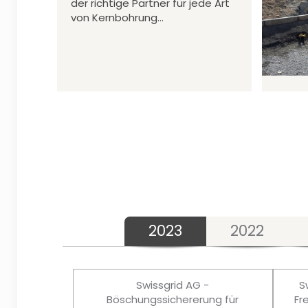
der richtige Partner für jede Art
von Kernbohrung…
2023
2022
Swissgrid AG -
S
Böschungssichererung für
Fr