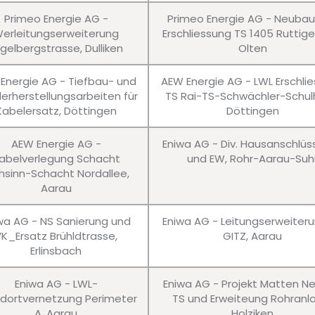
Primeo Energie AG -
Primeo Energie AG - Neuba
erleitungserweiterung
Erschliessung TS 1405 Ruttig
gelbergstrasse, Dulliken
Olten
Energie AG - Tiefbau- und
AEW Energie AG - LWL Erschli
erherstellungsarbeiten für
TS Rai-TS-Schwächler-Schul
Kabelersatz, Döttingen
Döttingen
AEW Energie AG -
Eniwa AG - Div. Hausanschlü
abelverlegung Schacht
und EW, Rohr-Aarau-Suh
hsinn-Schacht Nordallee,
Aarau
wa AG - NS Sanierung und
Eniwa AG - Leitungserweiter
VK_Ersatz Brühldtrasse,
GITZ, Aarau
Erlinsbach
Eniwa AG - LWL-
Eniwa AG - Projekt Matten N
dortvernetzung Perimeter
TS und Erweiteung Rohranl
A, Aarau
Holziken