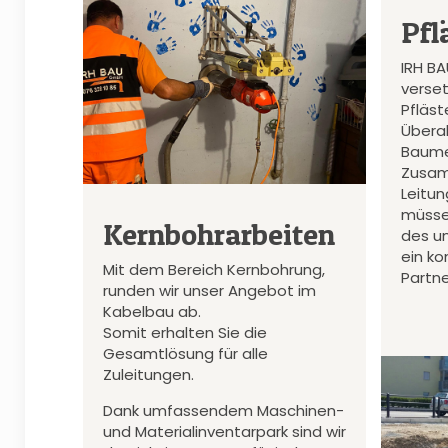
Pfl
IRH B
verset
Pfläs
Überal
Baume
Zusam
Leitu
müsse
Kernbohrarbeiten
des u
ein k
Mit dem Bereich Kernbohrung,
Partne
runden wir unser Angebot im
Kabelbau ab.
Somit erhalten Sie die
Gesamtlösung für alle
Zuleitungen.
Dank umfassendem Maschinen-
und Materialinventarpark sind wir