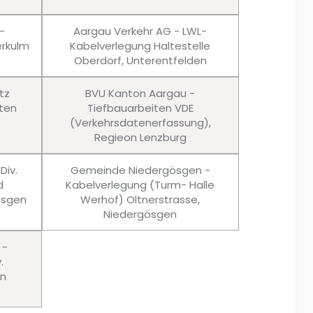
-
Aargau Verkehr AG - LWL-
rkulm
Kabelverlegung Haltestelle
Oberdorf, Unterentfelden
tz
BVU Kanton Aargau -
ten
Tiefbauarbeiten VDE
(Verkehrsdatenerfassung),
Regieon Lenzburg
Div.
Gemeinde Niedergösgen -
d
Kabelverlegung (Turm- Halle
ösgen
Werhof) Oltnerstrasse,
Niedergösgen
 -
.
en