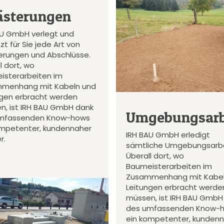
ästerungen
AU GmbH verlegt und
zt für Sie jede Art von
terungen und Abschlüsse.
l dort, wo
isterarbeiten im
menhang mit Kabeln und
ngen erbracht werden
n, ist IRH BAU GmbH dank
Umgebungsarb
mfassenden Know-hows
ompetenter, kundennaher
IRH BAU GmbH erledigt
r.
sämtliche Umgebungsarbe
Überall dort, wo
Baumeisterarbeiten im
Zusammenhang mit Kabel
Leitungen erbracht werde
müssen, ist IRH BAU GmbH
des umfassenden Know-
ein kompetenter, kunden