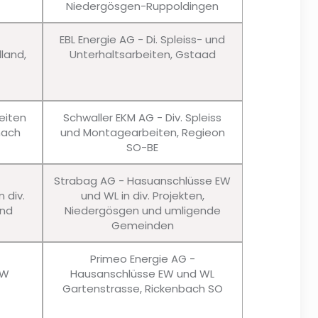
Niedergösgen-Ruppoldingen
EBL Energie AG - Di. Spleiss- und
lland,
Unterhaltsarbeiten, Gstaad
eiten
Schwaller EKM AG - Div. Spleiss
nach
und Montagearbeiten, Regieon
SO-BE
Strabag AG - Hasuanschlüsse EW
 div.
und WL in div. Projekten,
und
Niedergösgen und umligende
Gemeinden
Primeo Energie AG -
EW
Hausanschlüsse EW und WL
Gartenstrasse, Rickenbach SO