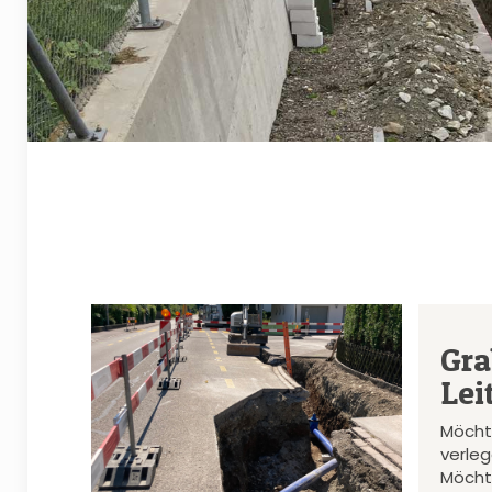
Gra
Lei
Möcht
verle
Möcht