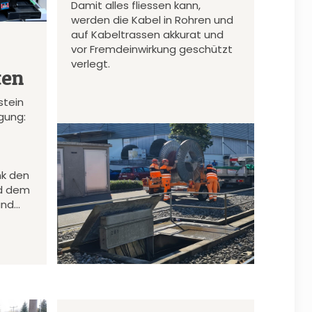
Damit alles fliessen kann,
werden die Kabel in Rohren und
auf Kabeltrassen akkurat und
vor Fremdeinwirkung geschützt
verlegt.
ten
stein
gung:
nk den
d dem
und…