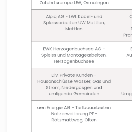
Zufahrtsrampe UW, Ormalingen
Alpiq AG - LWL Kabel- und
C
Spleissarbeiten UW Mettlen,
Mettlen
Pro
EWK Herzogenbuchsee AG -
Spleiss und Montagearbeiten,
Au
Herzogenbuchsee
Div. Private Kunden -
Hausanschlüsse Wasser, Gas und
Strom, Niedergösgen und
umligende Gemeinden
Umge
aen Energie AG - Tiefbauarbeiten
Netzerweiterung PP-
Rötzmattweg, Olten