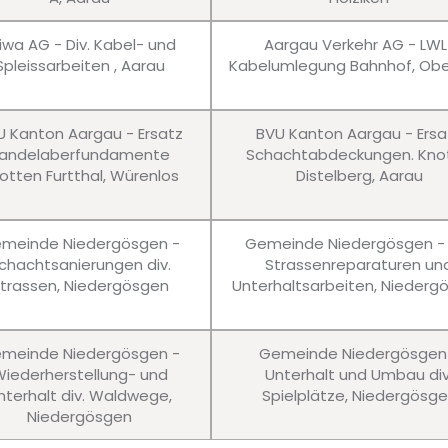
iwa AG - Div. Kabel- und
Aargau Verkehr AG - LWL
Spleissarbeiten , Aarau
Kabelumlegung Bahnhof, Obe
U Kanton Aargau - Ersatz
BVU Kanton Aargau - Ersa
andelaberfundamente
Schachtabdeckungen. Kno
otten Furtthal, Würenlos
Distelberg, Aarau
meinde Niedergösgen -
Gemeinde Niedergösgen - 
chachtsanierungen div.
Strassenreparaturen un
trassen, Niedergösgen
Unterhaltsarbeiten, Niederg
meinde Niedergösgen -
Gemeinde Niedergösgen
iederherstellung- und
Unterhalt und Umbau div
nterhalt div. Waldwege,
Spielplätze, Niedergösg
Niedergösgen