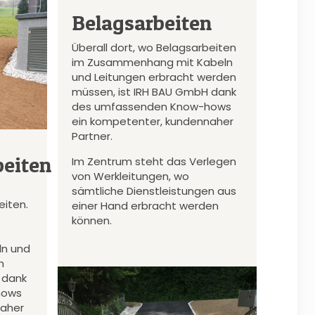
Belagsarbeiten
Überall dort, wo Belagsarbeiten
im Zusammenhang mit Kabeln
und Leitungen erbracht werden
müssen, ist IRH BAU GmbH dank
des umfassenden Know-hows
ein kompetenter, kundennaher
Partner.
eiten
Im Zentrum steht das Verlegen
von Werkleitungen, wo
sämtliche Dienstleistungen aus
iten.
einer Hand erbracht werden
können.
n und
n
 dank
hows
naher