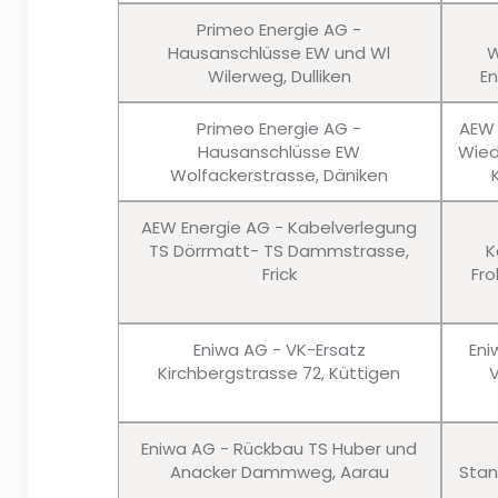
Primeo Energie AG -
Hausanschlüsse EW und Wl
W
Wilerweg, Dulliken
En
Primeo Energie AG -
AEW 
Hausanschlüsse EW
Wied
Wolfackerstrasse, Däniken
AEW Energie AG - Kabelverlegung
TS Dörrmatt- TS Dammstrasse,
K
Frick
Fro
Eniwa AG - VK-Ersatz
Eni
Kirchbergstrasse 72, Küttigen
Eniwa AG - Rückbau TS Huber und
Anacker Dammweg, Aarau
Stan