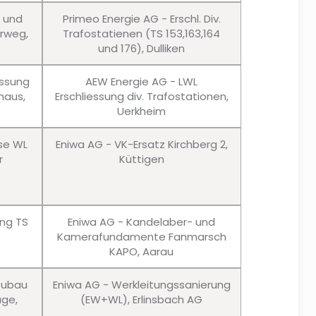
u und
Primeo Energie AG - Erschl. Div.
erweg,
Trafostatienen (TS 153,163,164
und 176), Dulliken
essung
AEW Energie AG - LWL
haus,
Erschliessung div. Trafostationen,
Uerkheim
sse WL
Eniwa AG - VK-Ersatz Kirchberg 2,
r
Küttigen
ung TS
Eniwa AG - Kandelaber- und
Kamerafundamente Fanmarsch
KAPO, Aarau
eubau
Eniwa AG - Werkleitungssanierung
age,
(EW+WL), Erlinsbach AG