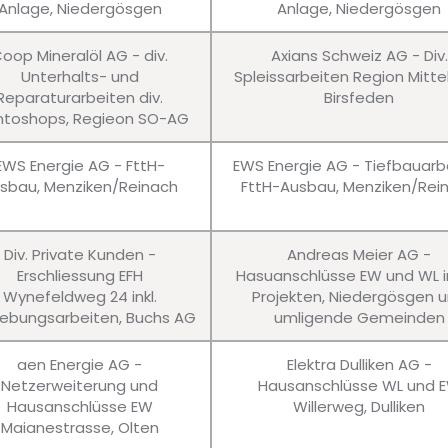
Anlage, Niedergösgen
Anlage, Niedergösgen
oop Mineralöl AG - div.
Axians Schweiz AG - Div.
Unterhalts- und
Spleissarbeiten Region Mitte
Reparaturarbeiten div.
Birsfeden
ntoshops, Regieon SO-AG
EWS Energie AG - FttH-
EWS Energie AG - Tiefbauarb
sbau, Menziken/Reinach
FttH-Ausbau, Menziken/Rei
Div. Private Kunden -
Andreas Meier AG -
Erschliessung EFH
Hasuanschlüsse EW und WL in
Wynefeldweg 24 inkl.
Projekten, Niedergösgen 
bungsarbeiten, Buchs AG
umligende Gemeinden
aen Energie AG -
Elektra Dulliken AG -
Netzerweiterung und
Hausanschlüsse WL und 
Hausanschlüsse EW
Willerweg, Dulliken
Maianestrasse, Olten