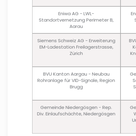
Eniwa AG - LWL-
En
Standortvernetzung Perimeter B,
Aarau
Siemens Schweiz AG - Erweiterung
BV
EM-Ladestation Freilagerstrasse,
K
Zürich
Kn
BVU Kanton Aargau - Neubau
Ge
Rohranlage für VID-Signale, Region
S
Brugg
S
Gemeinde Niedergösgen - Rep.
Ge
Div. Einlaufschächte, Niedergösgen
W
U