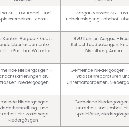
iwa AG - Div. Kabel- und
Aargau Verkehr AG - LWL
Spleissarbeiten , Aarau
Kabelumlegung Bahnhof, Obe
U Kanton Aargau - Ersatz
BVU Kanton Aargau - Ersa
andelaberfundamente
Schachtabdeckungen. Kno
otten Furtthal, Würenlos
Distelberg, Aarau
meinde Niedergösgen -
Gemeinde Niedergösgen - 
chachtsanierungen div.
Strassenreparaturen un
trassen, Niedergösgen
Unterhaltsarbeiten, Niederg
meinde Niedergösgen -
Gemeinde Niedergösgen
iederherstellung- und
Unterhalt und Umbau div
nterhalt div. Waldwege,
Spielplätze, Niedergösg
Niedergösgen