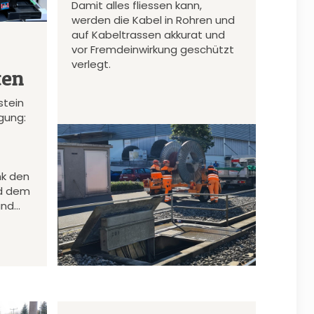
Damit alles fliessen kann,
werden die Kabel in Rohren und
auf Kabeltrassen akkurat und
vor Fremdeinwirkung geschützt
verlegt.
ten
stein
gung:
nk den
d dem
und…