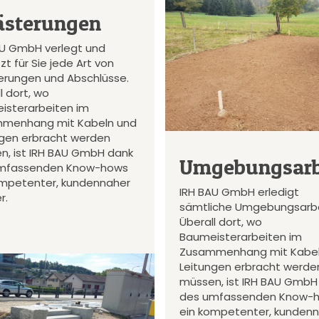
ästerungen
AU GmbH verlegt und
zt für Sie jede Art von
terungen und Abschlüsse.
l dort, wo
isterarbeiten im
menhang mit Kabeln und
ngen erbracht werden
n, ist IRH BAU GmbH dank
Umgebungsarb
mfassenden Know-hows
ompetenter, kundennaher
IRH BAU GmbH erledigt
r.
sämtliche Umgebungsarbe
Überall dort, wo
Baumeisterarbeiten im
Zusammenhang mit Kabel
Leitungen erbracht werde
müssen, ist IRH BAU GmbH
des umfassenden Know-
ein kompetenter, kunden