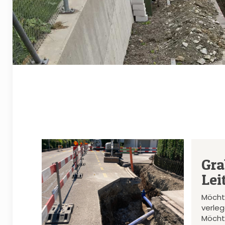
Gra
Lei
Möcht
verle
Möcht