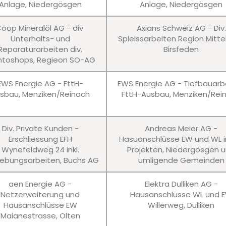
Anlage, Niedergösgen
Anlage, Niedergösgen
oop Mineralöl AG - div.
Axians Schweiz AG - Div.
Unterhalts- und
Spleissarbeiten Region Mitte
Reparaturarbeiten div.
Birsfeden
ntoshops, Regieon SO-AG
EWS Energie AG - FttH-
EWS Energie AG - Tiefbauarb
sbau, Menziken/Reinach
FttH-Ausbau, Menziken/Rei
Div. Private Kunden -
Andreas Meier AG -
Erschliessung EFH
Hasuanschlüsse EW und WL in
Wynefeldweg 24 inkl.
Projekten, Niedergösgen 
bungsarbeiten, Buchs AG
umligende Gemeinden
aen Energie AG -
Elektra Dulliken AG -
Netzerweiterung und
Hausanschlüsse WL und 
Hausanschlüsse EW
Willerweg, Dulliken
Maianestrasse, Olten