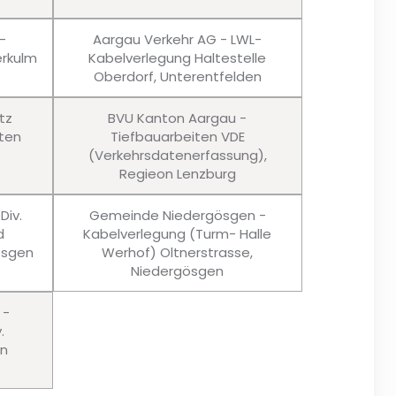
-
Aargau Verkehr AG - LWL-
rkulm
Kabelverlegung Haltestelle
Oberdorf, Unterentfelden
tz
BVU Kanton Aargau -
ten
Tiefbauarbeiten VDE
(Verkehrsdatenerfassung),
Regieon Lenzburg
Div.
Gemeinde Niedergösgen -
d
Kabelverlegung (Turm- Halle
ösgen
Werhof) Oltnerstrasse,
Niedergösgen
 -
.
en