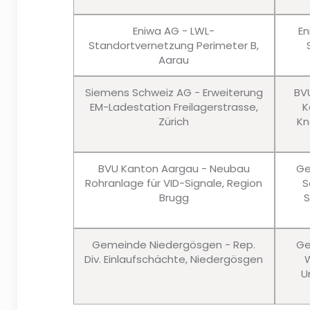
Eniwa AG - LWL-
En
Standortvernetzung Perimeter B,
Aarau
Siemens Schweiz AG - Erweiterung
BV
EM-Ladestation Freilagerstrasse,
K
Zürich
Kn
BVU Kanton Aargau - Neubau
Ge
Rohranlage für VID-Signale, Region
S
Brugg
S
Gemeinde Niedergösgen - Rep.
Ge
Div. Einlaufschächte, Niedergösgen
W
U