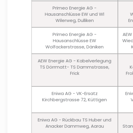
Primeo Energie AG -
Hausanschlüsse EW und Wl
W
Wilerweg, Dulliken
En
Primeo Energie AG -
AEW 
Hausanschlüsse EW
Wied
Wolfackerstrasse, Däniken
AEW Energie AG - Kabelverlegung
TS Dörrmatt- TS Dammstrasse,
K
Frick
Fro
Eniwa AG - VK-Ersatz
Eni
Kirchbergstrasse 72, Küttigen
Eniwa AG - Rückbau TS Huber und
Anacker Dammweg, Aarau
Stan