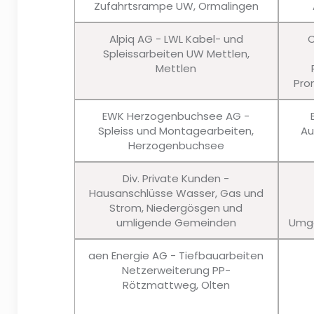
Zufahrtsrampe UW, Ormalingen
Alpiq AG - LWL Kabel- und
C
Spleissarbeiten UW Mettlen,
Mettlen
Pro
EWK Herzogenbuchsee AG -
Spleiss und Montagearbeiten,
Au
Herzogenbuchsee
Div. Private Kunden -
Hausanschlüsse Wasser, Gas und
Strom, Niedergösgen und
umligende Gemeinden
Umge
aen Energie AG - Tiefbauarbeiten
Netzerweiterung PP-
Rötzmattweg, Olten