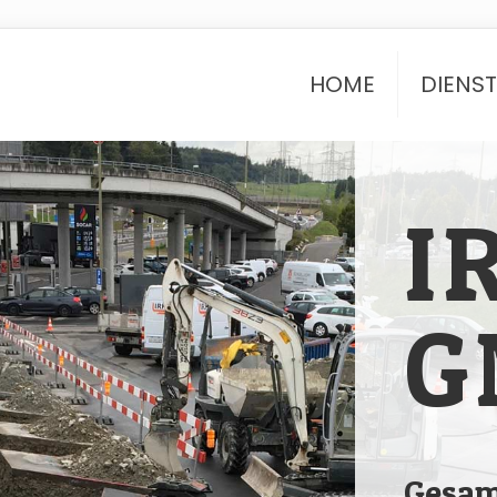
HOME
DIENS
I
G
Gesam