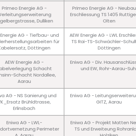
Primeo Energie AG -
Primeo Energie AG - Neuba
erleitungserweiterung
Erschliessung TS 1405 Ruttig
gelbergstrasse, Dulliken
Olten
Energie AG - Tiefbau- und
AEW Energie AG - LWL Erschli
erherstellungsarbeiten für
TS Rai-TS-Schwächler-Schul
Kabelersatz, Döttingen
Döttingen
AEW Energie AG -
Eniwa AG - Div. Hausanschlü
abelverlegung Schacht
und EW, Rohr-Aarau-Suh
hsinn-Schacht Nordallee,
Aarau
wa AG - NS Sanierung und
Eniwa AG - Leitungserweiter
VK_Ersatz Brühldtrasse,
GITZ, Aarau
Erlinsbach
Eniwa AG - LWL-
Eniwa AG - Projekt Matten N
dortvernetzung Perimeter
TS und Erweiteung Rohranl
A, Aarau
Holziken