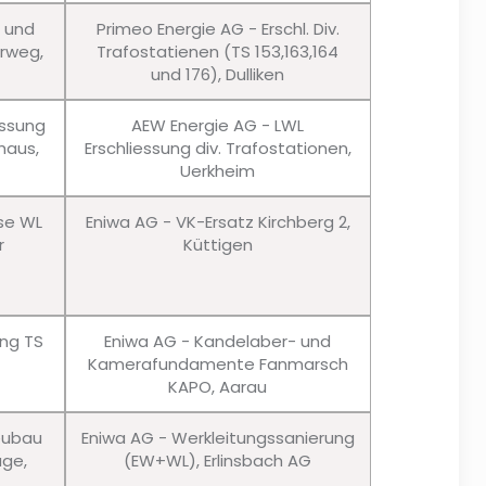
u und
Primeo Energie AG - Erschl. Div.
erweg,
Trafostatienen (TS 153,163,164
und 176), Dulliken
essung
AEW Energie AG - LWL
haus,
Erschliessung div. Trafostationen,
Uerkheim
sse WL
Eniwa AG - VK-Ersatz Kirchberg 2,
r
Küttigen
ung TS
Eniwa AG - Kandelaber- und
Kamerafundamente Fanmarsch
KAPO, Aarau
eubau
Eniwa AG - Werkleitungssanierung
age,
(EW+WL), Erlinsbach AG