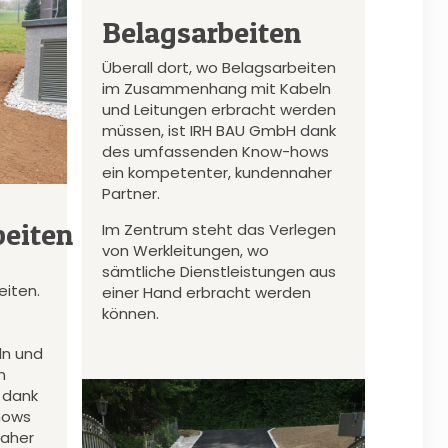
Belagsarbeiten
Überall dort, wo Belagsarbeiten
im Zusammenhang mit Kabeln
und Leitungen erbracht werden
müssen, ist IRH BAU GmbH dank
des umfassenden Know-hows
ein kompetenter, kundennaher
Partner.
eiten
Im Zentrum steht das Verlegen
von Werkleitungen, wo
sämtliche Dienstleistungen aus
iten.
einer Hand erbracht werden
können.
n und
n
 dank
hows
naher