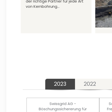
der richtige Partner für jede Art
von Kernbohrung…
2023
2022
Swissgrid AG -
S
Böschungssichererung für
Fr