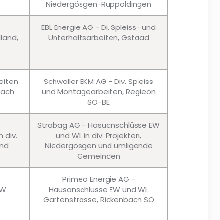
Niedergösgen-Ruppoldingen
EBL Energie AG - Di. Spleiss- und
lland,
Unterhaltsarbeiten, Gstaad
eiten
Schwaller EKM AG - Div. Spleiss
nach
und Montagearbeiten, Regieon
SO-BE
Strabag AG - Hasuanschlüsse EW
 div.
und WL in div. Projekten,
und
Niedergösgen und umligende
Gemeinden
Primeo Energie AG -
EW
Hausanschlüsse EW und WL
Gartenstrasse, Rickenbach SO