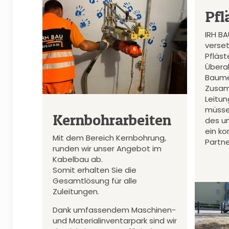
Pfl
IRH B
verset
Pfläs
Überal
Baume
Zusam
Leitu
müsse
Kernbohrarbeiten
des u
ein k
Mit dem Bereich Kernbohrung,
Partne
runden wir unser Angebot im
Kabelbau ab.
Somit erhalten Sie die
Gesamtlösung für alle
Zuleitungen.
Dank umfassendem Maschinen-
und Materialinventarpark sind wir