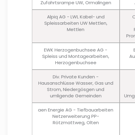
Zufahrtsrampe UW, Ormalingen
Alpiq AG - LWL Kabel- und
C
Spleissarbeiten UW Mettlen,
Mettlen
Pro
EWK Herzogenbuchsee AG -
Spleiss und Montagearbeiten,
Au
Herzogenbuchsee
Div. Private Kunden -
Hausanschlüsse Wasser, Gas und
Strom, Niedergösgen und
umligende Gemeinden
Umge
aen Energie AG - Tiefbauarbeiten
Netzerweiterung PP-
Rötzmattweg, Olten