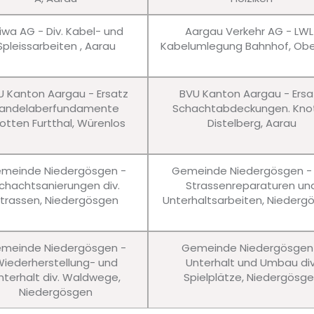
iwa AG - Div. Kabel- und
Aargau Verkehr AG - LWL
Spleissarbeiten , Aarau
Kabelumlegung Bahnhof, Obe
U Kanton Aargau - Ersatz
BVU Kanton Aargau - Ersa
andelaberfundamente
Schachtabdeckungen. Kno
otten Furtthal, Würenlos
Distelberg, Aarau
meinde Niedergösgen -
Gemeinde Niedergösgen - 
chachtsanierungen div.
Strassenreparaturen un
trassen, Niedergösgen
Unterhaltsarbeiten, Niederg
meinde Niedergösgen -
Gemeinde Niedergösgen
iederherstellung- und
Unterhalt und Umbau div
nterhalt div. Waldwege,
Spielplätze, Niedergösg
Niedergösgen