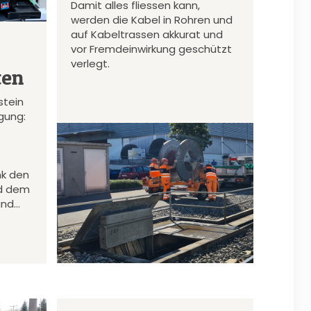
Damit alles fliessen kann,
werden die Kabel in Rohren und
auf Kabeltrassen akkurat und
vor Fremdeinwirkung geschützt
verlegt.
ten
stein
gung:
nk den
d dem
und…