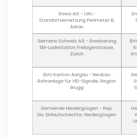
Eniwa AG - LWL-
En
Standortvernetzung Perimeter B,
Aarau
Siemens Schweiz AG - Erweiterung
BV
EM-Ladestation Freilagerstrasse,
K
Zürich
Kn
BVU Kanton Aargau - Neubau
Ge
Rohranlage für VID-Signale, Region
S
Brugg
S
Gemeinde Niedergösgen - Rep.
Ge
Div. Einlaufschächte, Niedergösgen
W
U