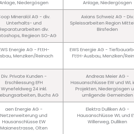
Anlage, Niedergösgen
Anlage, Niedergösgen
oop Mineralöl AG - div.
Axians Schweiz AG - Div.
Unterhalts- und
Spleissarbeiten Region Mitte
Reparaturarbeiten div.
Birsfeden
ntoshops, Regieon SO-AG
EWS Energie AG - FttH-
EWS Energie AG - Tiefbauarb
sbau, Menziken/Reinach
FttH-Ausbau, Menziken/Rei
Div. Private Kunden -
Andreas Meier AG -
Erschliessung EFH
Hasuanschlüsse EW und WL in
Wynefeldweg 24 inkl.
Projekten, Niedergösgen 
bungsarbeiten, Buchs AG
umligende Gemeinden
aen Energie AG -
Elektra Dulliken AG -
Netzerweiterung und
Hausanschlüsse WL und 
Hausanschlüsse EW
Willerweg, Dulliken
Maianestrasse, Olten