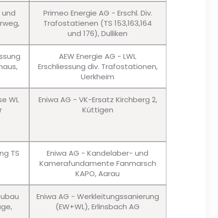
u und
Primeo Energie AG - Erschl. Div.
erweg,
Trafostatienen (TS 153,163,164
und 176), Dulliken
essung
AEW Energie AG - LWL
haus,
Erschliessung div. Trafostationen,
Uerkheim
sse WL
Eniwa AG - VK-Ersatz Kirchberg 2,
r
Küttigen
ung TS
Eniwa AG - Kandelaber- und
Kamerafundamente Fanmarsch
KAPO, Aarau
eubau
Eniwa AG - Werkleitungssanierung
age,
(EW+WL), Erlinsbach AG