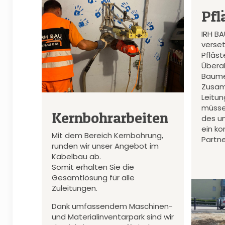
Pfl
IRH B
verset
Pfläs
Überal
Baume
Zusam
Leitu
müsse
Kernbohrarbeiten
des u
ein k
Mit dem Bereich Kernbohrung,
Partne
runden wir unser Angebot im
Kabelbau ab.
Somit erhalten Sie die
Gesamtlösung für alle
Zuleitungen.
Dank umfassendem Maschinen-
und Materialinventarpark sind wir