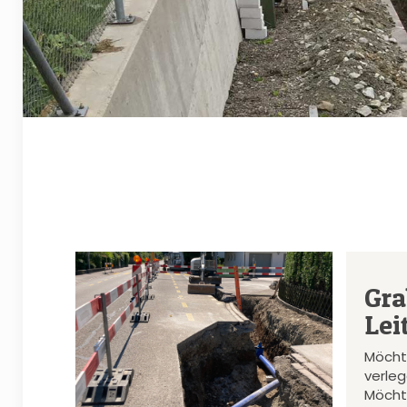
Gra
Lei
Möcht
verle
Möcht