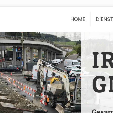
HOME
DIENS
I
G
Gesam