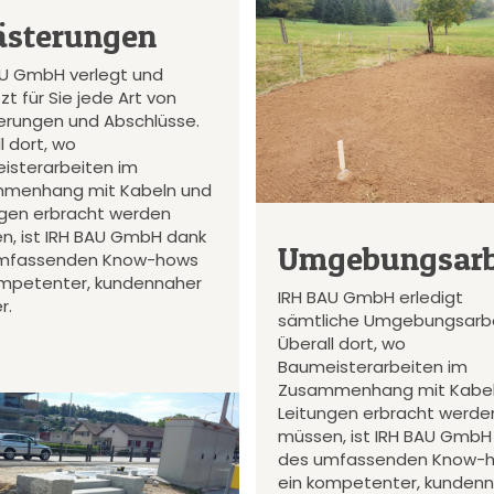
ästerungen
AU GmbH verlegt und
zt für Sie jede Art von
terungen und Abschlüsse.
l dort, wo
isterarbeiten im
menhang mit Kabeln und
ngen erbracht werden
n, ist IRH BAU GmbH dank
Umgebungsarb
mfassenden Know-hows
ompetenter, kundennaher
IRH BAU GmbH erledigt
r.
sämtliche Umgebungsarbe
Überall dort, wo
Baumeisterarbeiten im
Zusammenhang mit Kabel
Leitungen erbracht werde
müssen, ist IRH BAU GmbH
des umfassenden Know-
ein kompetenter, kunden