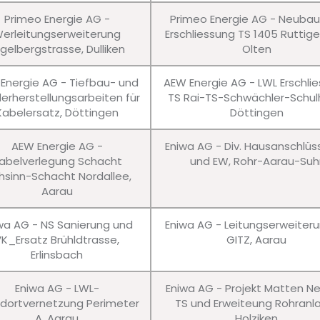
Primeo Energie AG -
Primeo Energie AG - Neuba
erleitungserweiterung
Erschliessung TS 1405 Ruttig
gelbergstrasse, Dulliken
Olten
Energie AG - Tiefbau- und
AEW Energie AG - LWL Erschli
erherstellungsarbeiten für
TS Rai-TS-Schwächler-Schul
Kabelersatz, Döttingen
Döttingen
AEW Energie AG -
Eniwa AG - Div. Hausanschlü
abelverlegung Schacht
und EW, Rohr-Aarau-Suh
hsinn-Schacht Nordallee,
Aarau
wa AG - NS Sanierung und
Eniwa AG - Leitungserweiter
VK_Ersatz Brühldtrasse,
GITZ, Aarau
Erlinsbach
Eniwa AG - LWL-
Eniwa AG - Projekt Matten N
dortvernetzung Perimeter
TS und Erweiteung Rohranl
A, Aarau
Holziken