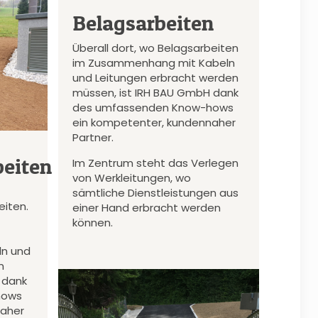
Belagsarbeiten
Überall dort, wo Belagsarbeiten
im Zusammenhang mit Kabeln
und Leitungen erbracht werden
müssen, ist IRH BAU GmbH dank
des umfassenden Know-hows
ein kompetenter, kundennaher
Partner.
eiten
Im Zentrum steht das Verlegen
von Werkleitungen, wo
sämtliche Dienstleistungen aus
iten.
einer Hand erbracht werden
können.
n und
n
 dank
hows
naher