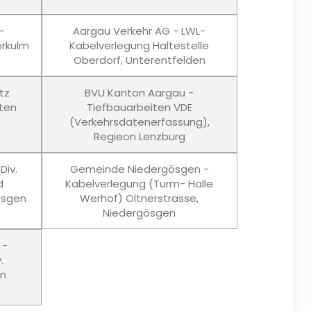
-
Aargau Verkehr AG - LWL-
rkulm
Kabelverlegung Haltestelle
Oberdorf, Unterentfelden
tz
BVU Kanton Aargau -
ten
Tiefbauarbeiten VDE
(Verkehrsdatenerfassung),
Regieon Lenzburg
Div.
Gemeinde Niedergösgen -
d
Kabelverlegung (Turm- Halle
ösgen
Werhof) Oltnerstrasse,
Niedergösgen
 -
.
en