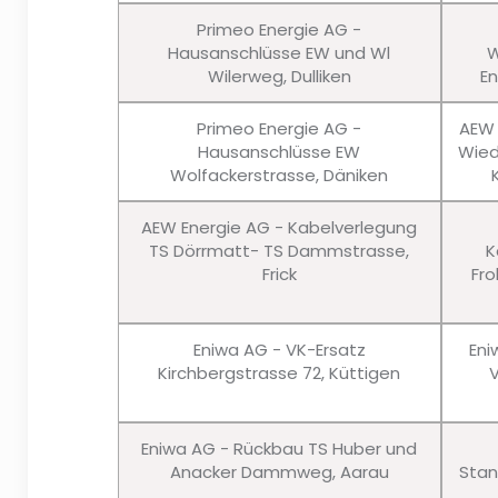
Primeo Energie AG -
Hausanschlüsse EW und Wl
W
Wilerweg, Dulliken
En
Primeo Energie AG -
AEW 
Hausanschlüsse EW
Wied
Wolfackerstrasse, Däniken
AEW Energie AG - Kabelverlegung
TS Dörrmatt- TS Dammstrasse,
K
Frick
Fro
Eniwa AG - VK-Ersatz
Eni
Kirchbergstrasse 72, Küttigen
Eniwa AG - Rückbau TS Huber und
Anacker Dammweg, Aarau
Stan