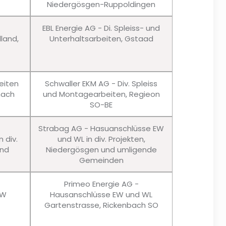
Niedergösgen-Ruppoldingen
EBL Energie AG - Di. Spleiss- und
lland,
Unterhaltsarbeiten, Gstaad
eiten
Schwaller EKM AG - Div. Spleiss
nach
und Montagearbeiten, Regieon
SO-BE
Strabag AG - Hasuanschlüsse EW
 div.
und WL in div. Projekten,
und
Niedergösgen und umligende
Gemeinden
Primeo Energie AG -
EW
Hausanschlüsse EW und WL
Gartenstrasse, Rickenbach SO