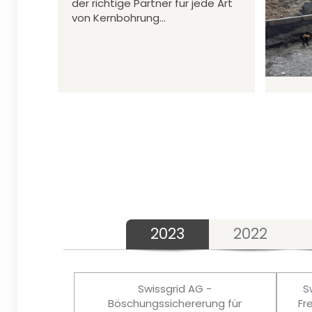
der richtige Partner für jede Art
von Kernbohrung…
2023
2022
Swissgrid AG -
S
Böschungssichererung für
Fr