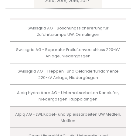
2014, 2015, 2016, 2017
Swissgrid AG - Böschungssichererung für
Zufahrtsrampe UW, Ormalingen
Swissgrid AG - Reparatur Freiluftenverschluss 220-kV
Anlage, Niedergösgen
Swissgrid AG - Treppen- und Geländerfundamente
220-kV Anlage, Niedergösgen
Alpiq Hydro Aare AG - Unterhaltsarbeiten Kanalufer,
Niedergösgen-Ruppoldingen
Alpiq AG - LWL Kabel- und Spleissarbeiten UW Mettlen,
Mettlen
Coop Mineralöl AG - div. Unterhalts- und