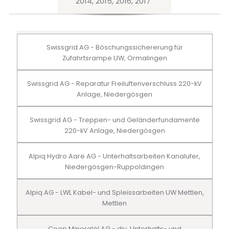
2014, 2015, 2016, 2017
Swissgrid AG - Böschungssichererung für
Zufahrtsrampe UW, Ormalingen
Swissgrid AG - Reparatur Freiluftenverschluss 220-kV
Anlage, Niedergösgen
Swissgrid AG - Treppen- und Geländerfundamente
220-kV Anlage, Niedergösgen
Alpiq Hydro Aare AG - Unterhaltsarbeiten Kanalufer,
Niedergösgen-Ruppoldingen
Alpiq AG - LWL Kabel- und Spleissarbeiten UW Mettlen,
Mettlen
Coop Mineralöl AG - div. Unterhalts- und