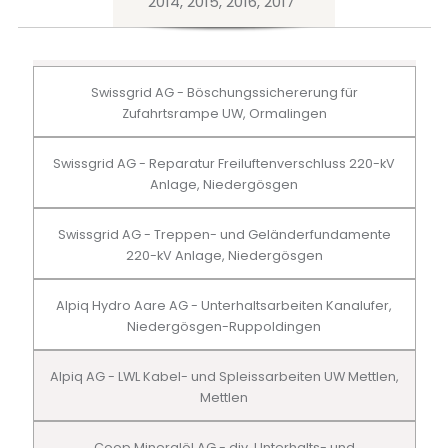
2014, 2015, 2016, 2017
Swissgrid AG - Böschungssichererung für
Zufahrtsrampe UW, Ormalingen
Swissgrid AG - Reparatur Freiluftenverschluss 220-kV
Anlage, Niedergösgen
Swissgrid AG - Treppen- und Geländerfundamente
220-kV Anlage, Niedergösgen
Alpiq Hydro Aare AG - Unterhaltsarbeiten Kanalufer,
Niedergösgen-Ruppoldingen
Alpiq AG - LWL Kabel- und Spleissarbeiten UW Mettlen,
Mettlen
Coop Mineralöl AG - div. Unterhalts- und