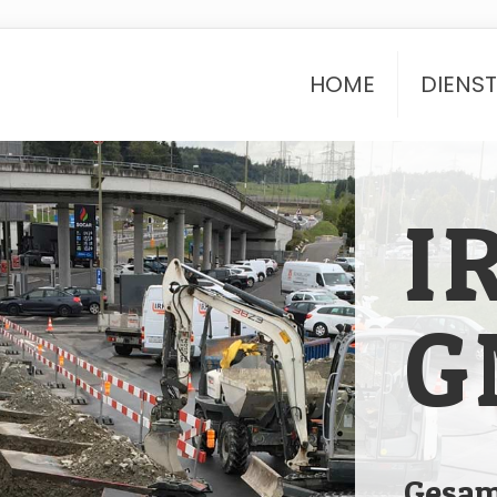
HOME
DIENS
I
G
Gesam