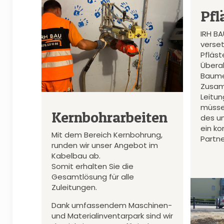
Pfl
IRH B
verset
Pfläs
Überal
Baume
Zusam
Leitu
müsse
Kernbohrarbeiten
des u
ein k
Mit dem Bereich Kernbohrung,
Partne
runden wir unser Angebot im
Kabelbau ab.
Somit erhalten Sie die
Gesamtlösung für alle
Zuleitungen.
Dank umfassendem Maschinen-
und Materialinventarpark sind wir