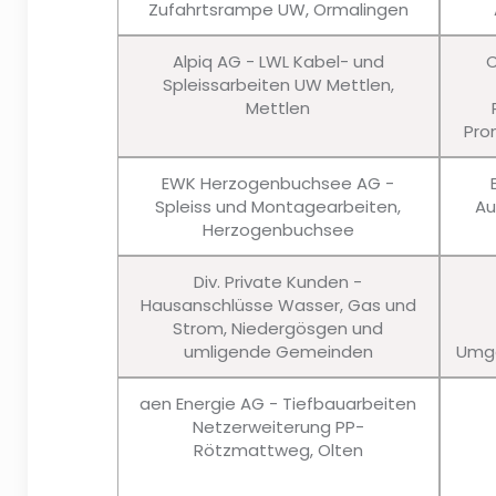
Zufahrtsrampe UW, Ormalingen
Alpiq AG - LWL Kabel- und
C
Spleissarbeiten UW Mettlen,
Mettlen
Pro
EWK Herzogenbuchsee AG -
Spleiss und Montagearbeiten,
Au
Herzogenbuchsee
Div. Private Kunden -
Hausanschlüsse Wasser, Gas und
Strom, Niedergösgen und
umligende Gemeinden
Umge
aen Energie AG - Tiefbauarbeiten
Netzerweiterung PP-
Rötzmattweg, Olten