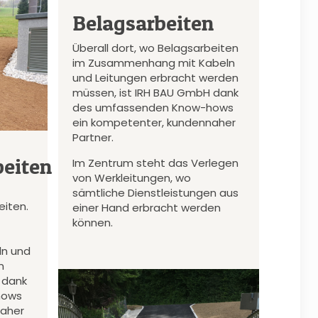
Belagsarbeiten
Überall dort, wo Belagsarbeiten
im Zusammenhang mit Kabeln
und Leitungen erbracht werden
müssen, ist IRH BAU GmbH dank
des umfassenden Know-hows
ein kompetenter, kundennaher
Partner.
eiten
Im Zentrum steht das Verlegen
von Werkleitungen, wo
sämtliche Dienstleistungen aus
iten.
einer Hand erbracht werden
können.
n und
n
 dank
hows
naher