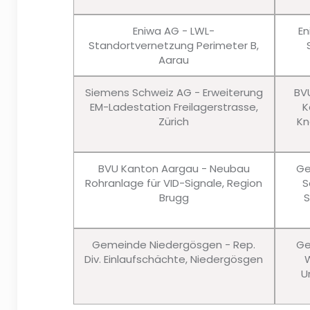
Eniwa AG - LWL-
En
Standortvernetzung Perimeter B,
Aarau
Siemens Schweiz AG - Erweiterung
BV
EM-Ladestation Freilagerstrasse,
K
Zürich
Kn
BVU Kanton Aargau - Neubau
Ge
Rohranlage für VID-Signale, Region
S
Brugg
S
Gemeinde Niedergösgen - Rep.
Ge
Div. Einlaufschächte, Niedergösgen
W
U