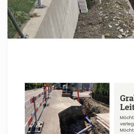
Gra
Lei
Möcht
verle
Möcht