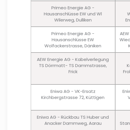
Primeo Energie AG -
Hausanschlüsse EW und Wl
W
Wilerweg, Dulliken
En
Primeo Energie AG -
AEW 
Hausanschlüsse EW
Wied
Wolfackerstrasse, Däniken
AEW Energie AG - Kabelverlegung
TS Dörrmatt- TS Dammstrasse,
K
Frick
Fro
Eniwa AG - VK-Ersatz
Eni
Kirchbergstrasse 72, Küttigen
Eniwa AG - Rückbau TS Huber und
Anacker Dammweg, Aarau
Stan