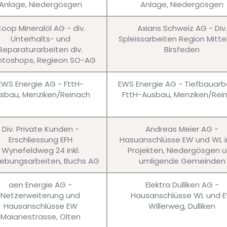
Anlage, Niedergösgen
Anlage, Niedergösgen
oop Mineralöl AG - div.
Axians Schweiz AG - Div.
Unterhalts- und
Spleissarbeiten Region Mitte
Reparaturarbeiten div.
Birsfeden
ntoshops, Regieon SO-AG
EWS Energie AG - FttH-
EWS Energie AG - Tiefbauarb
sbau, Menziken/Reinach
FttH-Ausbau, Menziken/Rei
Div. Private Kunden -
Andreas Meier AG -
Erschliessung EFH
Hasuanschlüsse EW und WL in
Wynefeldweg 24 inkl.
Projekten, Niedergösgen 
bungsarbeiten, Buchs AG
umligende Gemeinden
aen Energie AG -
Elektra Dulliken AG -
Netzerweiterung und
Hausanschlüsse WL und 
Hausanschlüsse EW
Willerweg, Dulliken
Maianestrasse, Olten