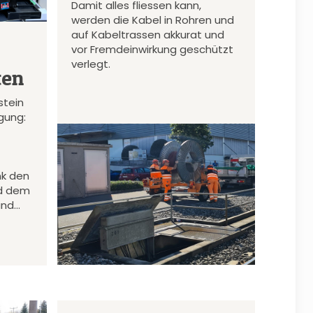
Damit alles fliessen kann,
werden die Kabel in Rohren und
auf Kabeltrassen akkurat und
vor Fremdeinwirkung geschützt
verlegt.
ten
stein
gung:
nk den
d dem
und…