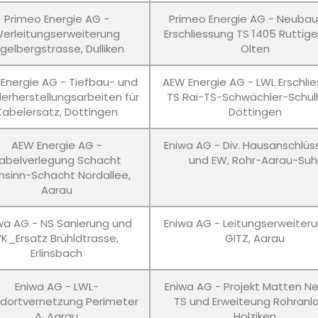
Primeo Energie AG -
Primeo Energie AG - Neuba
erleitungserweiterung
Erschliessung TS 1405 Ruttig
gelbergstrasse, Dulliken
Olten
Energie AG - Tiefbau- und
AEW Energie AG - LWL Erschli
erherstellungsarbeiten für
TS Rai-TS-Schwächler-Schul
Kabelersatz, Döttingen
Döttingen
AEW Energie AG -
Eniwa AG - Div. Hausanschlü
abelverlegung Schacht
und EW, Rohr-Aarau-Suh
hsinn-Schacht Nordallee,
Aarau
wa AG - NS Sanierung und
Eniwa AG - Leitungserweiter
VK_Ersatz Brühldtrasse,
GITZ, Aarau
Erlinsbach
Eniwa AG - LWL-
Eniwa AG - Projekt Matten N
dortvernetzung Perimeter
TS und Erweiteung Rohranl
A, Aarau
Holziken