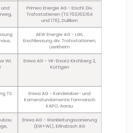
u und
Primeo Energie AG - Erschl. Div.
erweg,
Trafostatienen (TS 153,163,164
und 176), Dulliken
essung
AEW Energie AG - LWL
haus,
Erschliessung div. Trafostationen,
Uerkheim
sse WL
Eniwa AG - VK-Ersatz Kirchberg 2,
r
Küttigen
ung TS
Eniwa AG - Kandelaber- und
Kamerafundamente Fanmarsch
KAPO, Aarau
eubau
Eniwa AG - Werkleitungssanierung
age,
(EW+WL), Erlinsbach AG