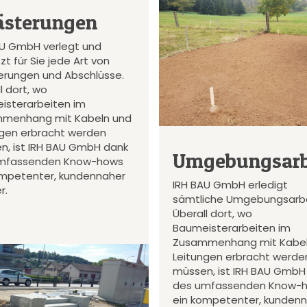
ästerungen
AU GmbH verlegt und
zt für Sie jede Art von
terungen und Abschlüsse.
l dort, wo
isterarbeiten im
menhang mit Kabeln und
ngen erbracht werden
n, ist IRH BAU GmbH dank
Umgebungsarb
mfassenden Know-hows
ompetenter, kundennaher
IRH BAU GmbH erledigt
r.
sämtliche Umgebungsarbe
Überall dort, wo
Baumeisterarbeiten im
Zusammenhang mit Kabel
Leitungen erbracht werde
müssen, ist IRH BAU GmbH
des umfassenden Know-
ein kompetenter, kunden