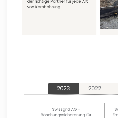
der richtige Partner für jede Art
von Kernbohrung…
2023
2022
Swissgrid AG -
S
Böschungssichererung für
Fr