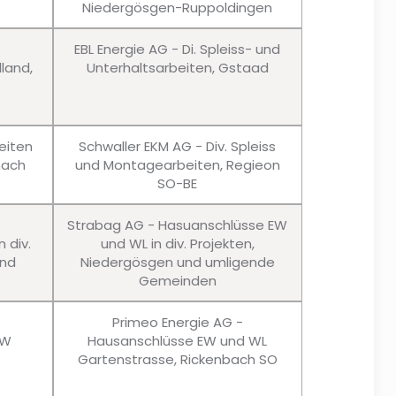
Niedergösgen-Ruppoldingen
EBL Energie AG - Di. Spleiss- und
lland,
Unterhaltsarbeiten, Gstaad
eiten
Schwaller EKM AG - Div. Spleiss
nach
und Montagearbeiten, Regieon
SO-BE
Strabag AG - Hasuanschlüsse EW
 div.
und WL in div. Projekten,
und
Niedergösgen und umligende
Gemeinden
Primeo Energie AG -
EW
Hausanschlüsse EW und WL
Gartenstrasse, Rickenbach SO