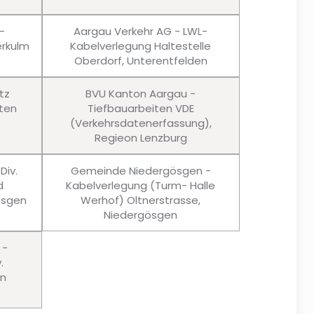
-
Aargau Verkehr AG - LWL-
rkulm
Kabelverlegung Haltestelle
Oberdorf, Unterentfelden
tz
BVU Kanton Aargau -
ten
Tiefbauarbeiten VDE
(Verkehrsdatenerfassung),
Regieon Lenzburg
Div.
Gemeinde Niedergösgen -
d
Kabelverlegung (Turm- Halle
ösgen
Werhof) Oltnerstrasse,
Niedergösgen
 -
.
en