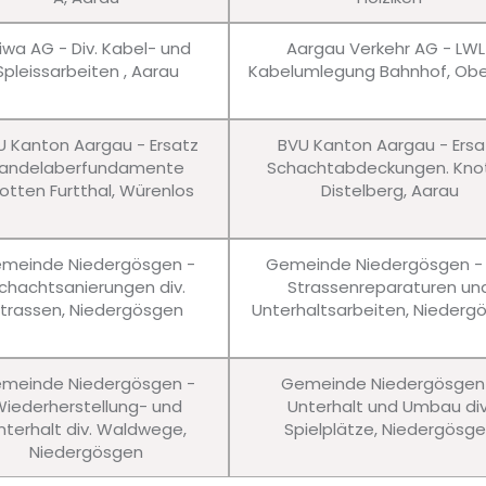
iwa AG - Div. Kabel- und
Aargau Verkehr AG - LWL
Spleissarbeiten , Aarau
Kabelumlegung Bahnhof, Obe
U Kanton Aargau - Ersatz
BVU Kanton Aargau - Ersa
andelaberfundamente
Schachtabdeckungen. Kno
otten Furtthal, Würenlos
Distelberg, Aarau
meinde Niedergösgen -
Gemeinde Niedergösgen - 
chachtsanierungen div.
Strassenreparaturen un
trassen, Niedergösgen
Unterhaltsarbeiten, Niederg
meinde Niedergösgen -
Gemeinde Niedergösgen
iederherstellung- und
Unterhalt und Umbau div
nterhalt div. Waldwege,
Spielplätze, Niedergösg
Niedergösgen