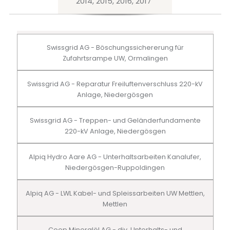
2014, 2015, 2016, 2017
Swissgrid AG - Böschungssichererung für
Zufahrtsrampe UW, Ormalingen
Swissgrid AG - Reparatur Freiluftenverschluss 220-kV
Anlage, Niedergösgen
Swissgrid AG - Treppen- und Geländerfundamente
220-kV Anlage, Niedergösgen
Alpiq Hydro Aare AG - Unterhaltsarbeiten Kanalufer,
Niedergösgen-Ruppoldingen
Alpiq AG - LWL Kabel- und Spleissarbeiten UW Mettlen,
Mettlen
Coop Mineralöl AG - div. Unterhalts- und