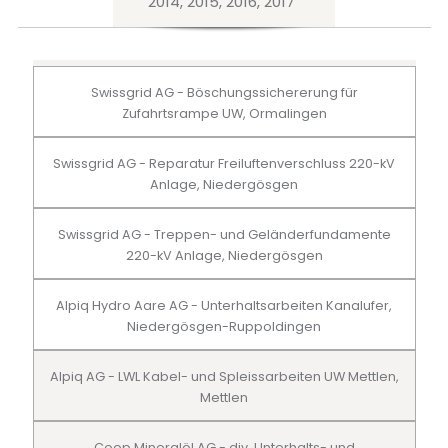
2014, 2015, 2016, 2017
Swissgrid AG - Böschungssichererung für
Zufahrtsrampe UW, Ormalingen
Swissgrid AG - Reparatur Freiluftenverschluss 220-kV
Anlage, Niedergösgen
Swissgrid AG - Treppen- und Geländerfundamente
220-kV Anlage, Niedergösgen
Alpiq Hydro Aare AG - Unterhaltsarbeiten Kanalufer,
Niedergösgen-Ruppoldingen
Alpiq AG - LWL Kabel- und Spleissarbeiten UW Mettlen,
Mettlen
Coop Mineralöl AG - div. Unterhalts- und