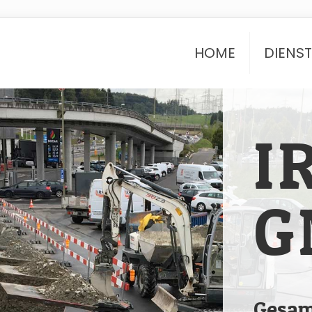
HOME
DIENS
I
G
Gesam