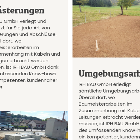
ästerungen
AU GmbH verlegt und
zt für Sie jede Art von
terungen und Abschlüsse.
l dort, wo
isterarbeiten im
menhang mit Kabeln und
ngen erbracht werden
n, ist IRH BAU GmbH dank
Umgebungsarb
mfassenden Know-hows
ompetenter, kundennaher
IRH BAU GmbH erledigt
r.
sämtliche Umgebungsarbe
Überall dort, wo
Baumeisterarbeiten im
Zusammenhang mit Kabel
Leitungen erbracht werde
müssen, ist IRH BAU GmbH
des umfassenden Know-
ein kompetenter, kunden