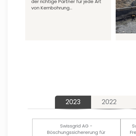
der richtige Partner für jede Art
von Kernbohrung…
2023
2022
Swissgrid AG -
S
Böschungssichererung für
Fr