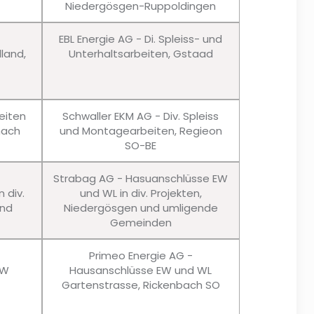
Niedergösgen-Ruppoldingen
EBL Energie AG - Di. Spleiss- und
lland,
Unterhaltsarbeiten, Gstaad
eiten
Schwaller EKM AG - Div. Spleiss
nach
und Montagearbeiten, Regieon
SO-BE
Strabag AG - Hasuanschlüsse EW
 div.
und WL in div. Projekten,
und
Niedergösgen und umligende
Gemeinden
Primeo Energie AG -
EW
Hausanschlüsse EW und WL
Gartenstrasse, Rickenbach SO