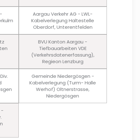
-
Aargau Verkehr AG - LWL-
rkulm
Kabelverlegung Haltestelle
Oberdorf, Unterentfelden
tz
BVU Kanton Aargau -
ten
Tiefbauarbeiten VDE
(Verkehrsdatenerfassung),
Regieon Lenzburg
Div.
Gemeinde Niedergösgen -
d
Kabelverlegung (Turm- Halle
ösgen
Werhof) Oltnerstrasse,
Niedergösgen
 -
.
en