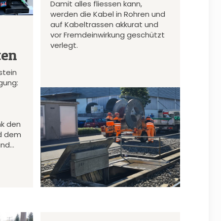
Damit alles fliessen kann,
werden die Kabel in Rohren und
auf Kabeltrassen akkurat und
vor Fremdeinwirkung geschützt
verlegt.
ten
stein
gung:
nk den
d dem
und…