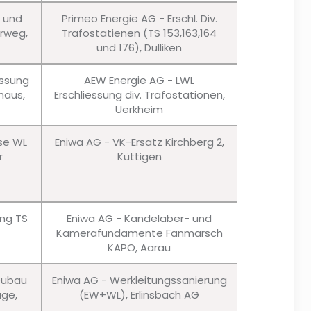
u und
Primeo Energie AG - Erschl. Div.
erweg,
Trafostatienen (TS 153,163,164
und 176), Dulliken
essung
AEW Energie AG - LWL
haus,
Erschliessung div. Trafostationen,
Uerkheim
sse WL
Eniwa AG - VK-Ersatz Kirchberg 2,
r
Küttigen
ung TS
Eniwa AG - Kandelaber- und
Kamerafundamente Fanmarsch
KAPO, Aarau
eubau
Eniwa AG - Werkleitungssanierung
age,
(EW+WL), Erlinsbach AG