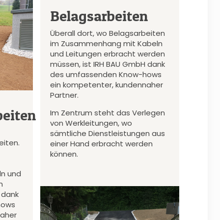
Belagsarbeiten
Überall dort, wo Belagsarbeiten
im Zusammenhang mit Kabeln
und Leitungen erbracht werden
müssen, ist IRH BAU GmbH dank
des umfassenden Know-hows
ein kompetenter, kundennaher
Partner.
eiten
Im Zentrum steht das Verlegen
von Werkleitungen, wo
sämtliche Dienstleistungen aus
iten.
einer Hand erbracht werden
können.
n und
n
 dank
hows
naher