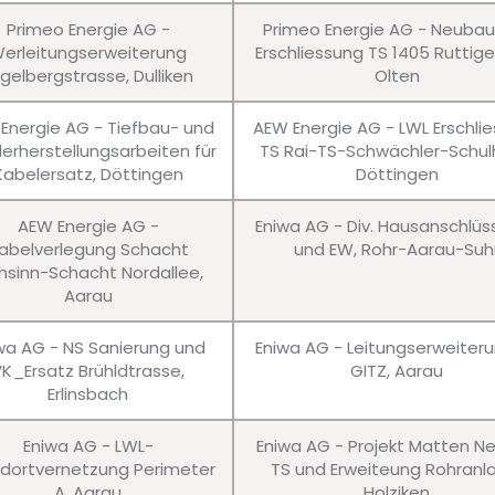
Primeo Energie AG -
Primeo Energie AG - Neuba
erleitungserweiterung
Erschliessung TS 1405 Ruttig
gelbergstrasse, Dulliken
Olten
Energie AG - Tiefbau- und
AEW Energie AG - LWL Erschli
erherstellungsarbeiten für
TS Rai-TS-Schwächler-Schul
Kabelersatz, Döttingen
Döttingen
AEW Energie AG -
Eniwa AG - Div. Hausanschlü
abelverlegung Schacht
und EW, Rohr-Aarau-Suh
hsinn-Schacht Nordallee,
Aarau
wa AG - NS Sanierung und
Eniwa AG - Leitungserweiter
VK_Ersatz Brühldtrasse,
GITZ, Aarau
Erlinsbach
Eniwa AG - LWL-
Eniwa AG - Projekt Matten N
dortvernetzung Perimeter
TS und Erweiteung Rohranl
A, Aarau
Holziken