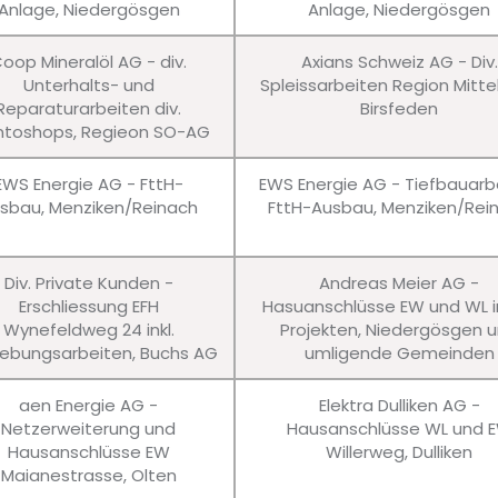
Anlage, Niedergösgen
Anlage, Niedergösgen
oop Mineralöl AG - div.
Axians Schweiz AG - Div.
Unterhalts- und
Spleissarbeiten Region Mitte
Reparaturarbeiten div.
Birsfeden
ntoshops, Regieon SO-AG
EWS Energie AG - FttH-
EWS Energie AG - Tiefbauarb
sbau, Menziken/Reinach
FttH-Ausbau, Menziken/Rei
Div. Private Kunden -
Andreas Meier AG -
Erschliessung EFH
Hasuanschlüsse EW und WL in
Wynefeldweg 24 inkl.
Projekten, Niedergösgen 
bungsarbeiten, Buchs AG
umligende Gemeinden
aen Energie AG -
Elektra Dulliken AG -
Netzerweiterung und
Hausanschlüsse WL und 
Hausanschlüsse EW
Willerweg, Dulliken
Maianestrasse, Olten