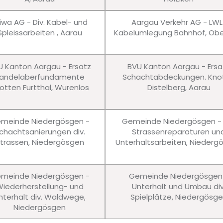
iwa AG - Div. Kabel- und
Aargau Verkehr AG - LWL
Spleissarbeiten , Aarau
Kabelumlegung Bahnhof, Obe
U Kanton Aargau - Ersatz
BVU Kanton Aargau - Ersa
andelaberfundamente
Schachtabdeckungen. Kno
otten Furtthal, Würenlos
Distelberg, Aarau
meinde Niedergösgen -
Gemeinde Niedergösgen - 
chachtsanierungen div.
Strassenreparaturen un
trassen, Niedergösgen
Unterhaltsarbeiten, Niederg
meinde Niedergösgen -
Gemeinde Niedergösgen
iederherstellung- und
Unterhalt und Umbau div
nterhalt div. Waldwege,
Spielplätze, Niedergösg
Niedergösgen