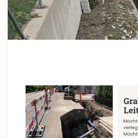
Gra
Lei
Möcht
verle
Möcht