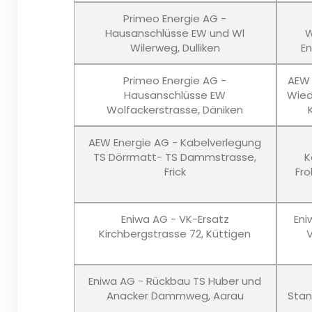
Primeo Energie AG -
Hausanschlüsse EW und Wl
W
Wilerweg, Dulliken
En
Primeo Energie AG -
AEW 
Hausanschlüsse EW
Wied
Wolfackerstrasse, Däniken
AEW Energie AG - Kabelverlegung
TS Dörrmatt- TS Dammstrasse,
K
Frick
Fro
Eniwa AG - VK-Ersatz
Eni
Kirchbergstrasse 72, Küttigen
Eniwa AG - Rückbau TS Huber und
Anacker Dammweg, Aarau
Stan