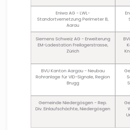
Eniwa AG - LWL-
En
Standortvernetzung Perimeter B,
Aarau
Siemens Schweiz AG - Erweiterung
BV
EM-Ladestation Freilagerstrasse,
K
Zürich
Kn
BVU Kanton Aargau - Neubau
Ge
Rohranlage für VID-Signale, Region
S
Brugg
S
Gemeinde Niedergösgen - Rep.
Ge
Div. Einlaufschächte, Niedergösgen
W
U