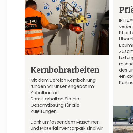
Pfl
IRH B
verset
Pfläs
Überal
Baume
Zusam
Leitu
müsse
Kernbohrarbeiten
des u
ein k
Mit dem Bereich Kernbohrung,
Partne
runden wir unser Angebot im
Kabelbau ab.
Somit erhalten Sie die
Gesamtlösung für alle
Zuleitungen.
Dank umfassendem Maschinen-
und Materialinventarpark sind wir