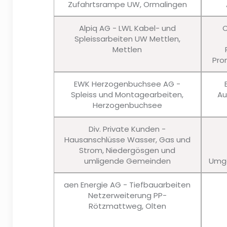
Zufahrtsrampe UW, Ormalingen
Alpiq AG - LWL Kabel- und
C
Spleissarbeiten UW Mettlen,
Mettlen
Pro
EWK Herzogenbuchsee AG -
Spleiss und Montagearbeiten,
Au
Herzogenbuchsee
Div. Private Kunden -
Hausanschlüsse Wasser, Gas und
Strom, Niedergösgen und
umligende Gemeinden
Umge
aen Energie AG - Tiefbauarbeiten
Netzerweiterung PP-
Rötzmattweg, Olten